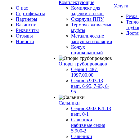
Комплектующие
Услуги
О нас
Комплект для
Сертификаты
заделки стыков
Резка
Партнеры
Скорлупа ППУ
Тепло
Вакансии
Термоусаживаемые
трубо
Реквизиты
муфты
Доста
Отзывы
Металлические
Новости
заглушки изоляции
Кожух
оцинкованный
Опоры трубопроводов
Серия 1-487-
1997.00.00
Серия 5.903-13
вып. 6-95, 7-95, 8-
95
Сальники
Серия 3.903 КЛ-13
вып. 0-1
Сальники
набивные серия
5.900-2
Сальники