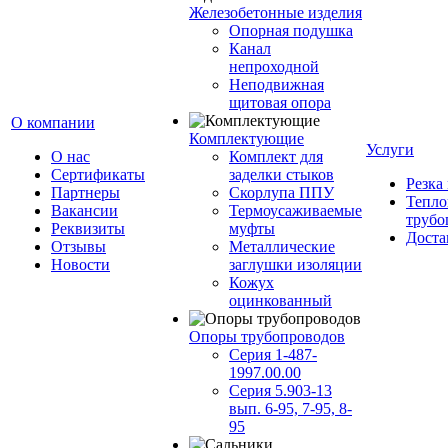
Железобетонные изделия
Опорная подушка
Канал
непроходной
Неподвижная
щитовая опора
О компании
Комплектующие
Услуги
О нас
Комплект для
Сертификаты
заделки стыков
Резка
Партнеры
Скорлупа ППУ
Тепло
Вакансии
Термоусаживаемые
трубо
Реквизиты
муфты
Доста
Отзывы
Металлические
Новости
заглушки изоляции
Кожух
оцинкованный
Опоры трубопроводов
Серия 1-487-
1997.00.00
Серия 5.903-13
вып. 6-95, 7-95, 8-
95