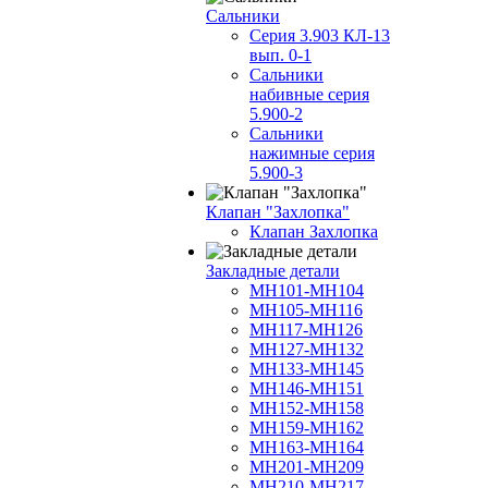
Сальники
Серия 3.903 КЛ-13
вып. 0-1
Сальники
набивные серия
5.900-2
Сальники
нажимные серия
5.900-3
Клапан "Захлопка"
Клапан Захлопка
Закладные детали
МН101-МН104
МН105-МН116
МН117-МН126
МН127-МН132
МН133-МН145
МН146-МН151
МН152-МН158
МН159-МН162
МН163-МН164
МН201-МН209
МН210-МН217