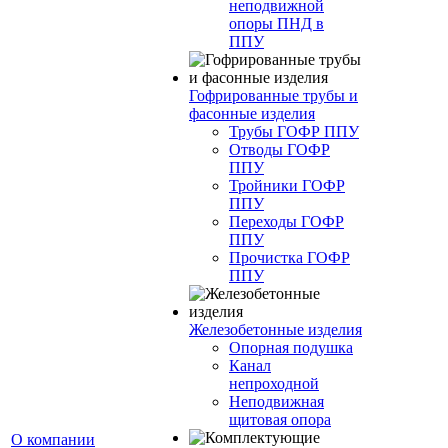
неподвижной
опоры ПНД в
ППУ
Гофрированные трубы и
фасонные изделия
Трубы ГОФР ППУ
Отводы ГОФР
ППУ
Тройники ГОФР
ППУ
Переходы ГОФР
ППУ
Прочистка ГОФР
ППУ
Железобетонные изделия
Опорная подушка
Канал
непроходной
Неподвижная
щитовая опора
О компании