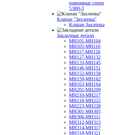
нажимные серия
5.900-3
Клапан "Захлопка"
Клапан Захлопка
Закладные детали
МН101-МН104
МН105-МН116
МН117-МН126
МН127-МН132
МН133-МН145
МН146-МН151
МН152-МН158
МН159-МН162
МН163-МН164
МН201-МН209
МН210-МН217
МН218-МН222
МН223-МН228
МН301-МН305
МН306-МН311
МН312-МН313
МН314-МН317
МН318-МН321